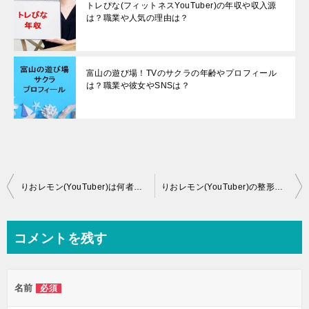
トレぴな(フィットネスYouTuber)の年収や収入源
は？職業や人気の理由は？
富山の遊び場！TVのサクラの年齢やプロフィール
は？職業や彼女やSNSは？
投
りおレモン(YouTuber)は何者？年齢や本名やプロフィールは？旦那や馴れ初めや子供やSNSは？
りおレモン(YouTuber)の整形や豊胸の噂は？炎上原因や人気の理由は？
稿
ナ
コメントを残す
ビ
ゲ
名前
必須
ー