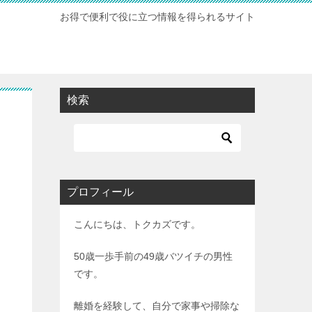
お得で便利で役に立つ情報を得られるサイト
検索
プロフィール
こんにちは、トクカズです。
50歳一歩手前の49歳バツイチの男性
です。
離婚を経験して、自分で家事や掃除な