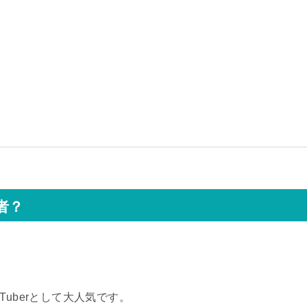
何者？
？
uTuberとして大人気です。