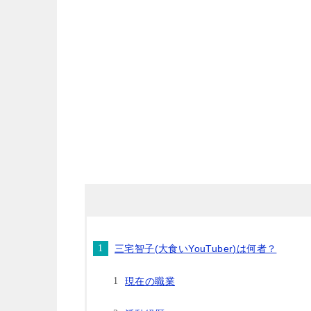
三宅智子(大食いYouTuber)は何者？
現在の職業