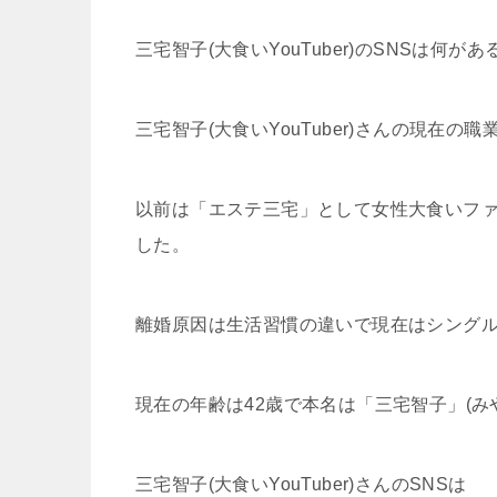
三宅智子(大食いYouTuber)のSNSは何があ
三宅智子(大食いYouTuber)さんの現在の職
以前は「エステ三宅」として女性大食いフ
した。
離婚原因は生活習慣の違いで現在はシングル
現在の年齢は42歳で本名は「三宅智子」(み
三宅智子(大食いYouTuber)さんのSNSは