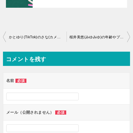
投
かとゆり(TikTok)のさな(カメラマン)は何者？年齢や本名やプロフィールは？結婚や彼氏やSNSは？
桜井美悠(みゆみゆ)の年齢やプロフィールや職業は？ぎしとの出会いやSNSは？
稿
ナ
コメントを残す
ビ
ゲ
名前
必須
ー
シ
ョ
ン
メール（公開されません）
必須