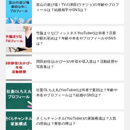
富山の遊び場！TVの津田(ウナジョ)の年齢やプロフ
ィールは？結婚相手やSNSは？
竹脇まりな(フィットネスYouTuber)は何者？旦那
や馴れ初めは？年齢や本名やプロフィールやSNS
は？
岡田紗佳(おかぴー)の年収や収入源は？活動経歴や
写真集は？
社畜OLちえ丸(YouTuber)は何者で素顔は？年齢や
本名やプロフィールは？結婚やSNSは？
さくらチャンネル(YouTuber)の家族構成は？人気
の理由は？整形の噂は？