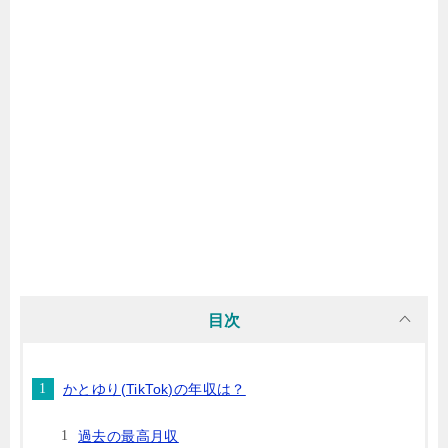
目次
かとゆり(TikTok)の年収は？
過去の最高月収