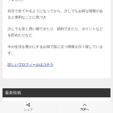
自分で全てやるようになってから、少しでもお得な情報があ
ると便利なことに気づき
少しでも安く買い物できたり、節約できたり、ポイントなど
を貯めたりなど
今の生活を豊かにするお得で役に立つ情報を日々探していま
す。
詳しいプロフィールはコチラ
最新投稿
終わった人(YouTube)は何者？年齢や本名やプロフィールは？
結婚や彼女やSNSは？
TOPへ
シェア