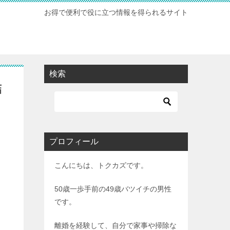
お得で便利で役に立つ情報を得られるサイト
検索
結
プロフィール
こんにちは、トクカズです。
50歳一歩手前の49歳バツイチの男性
です。
離婚を経験して、自分で家事や掃除な