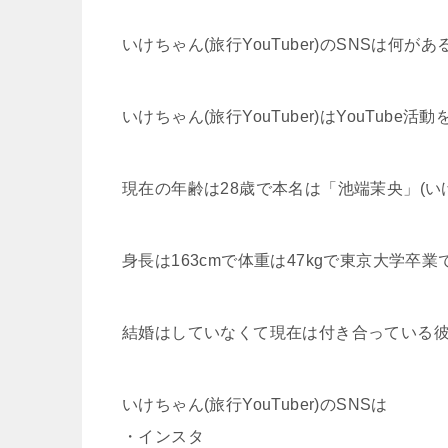
いけちゃん(旅行YouTuber)のSNSは何があ
いけちゃん(旅行YouTuber)はYouTu
現在の年齢は28歳で本名は「池端茉央」(い
身長は163cmで体重は47kgで東京大学卒業
結婚はしていなくて現在は付き合っている
いけちゃん(旅行YouTuber)のSNSは
・インスタ