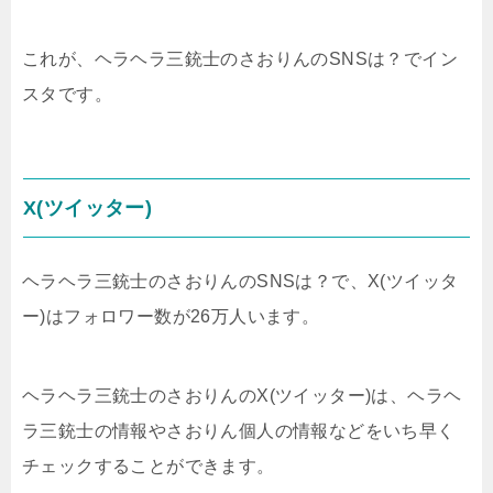
これが、ヘラヘラ三銃士のさおりんのSNSは？でイン
スタです。
X(ツイッター)
ヘラヘラ三銃士のさおりんのSNSは？で、X(ツイッタ
ー)はフォロワー数が26万人います。
ヘラヘラ三銃士のさおりんのX(ツイッター)は、ヘラヘ
ラ三銃士の情報やさおりん個人の情報などをいち早く
チェックすることができます。