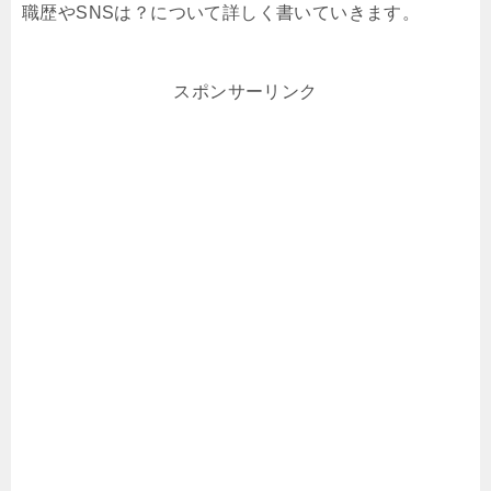
職歴やSNSは？について詳しく書いていきます。
スポンサーリンク