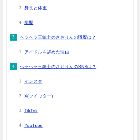
身長と体重
学歴
ヘラヘラ三銃士のさおりんの職歴は？
アイドルを辞めた理由
ヘラヘラ三銃士のさおりんのSNSは？
インスタ
X(ツイッター)
TikTok
YouTube