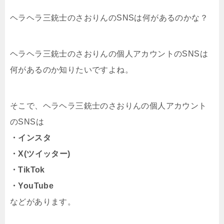
ヘラヘラ三銃士のさおりんのSNSは何があるのかな？
ヘラヘラ三銃士のさおりんの個人アカウントのSNSは
何があるのか知りたいですよね。
そこで、ヘラヘラ三銃士のさおりんの個人アカウント
のSNSは
・インスタ
・X(ツイッター)
・TikTok
・YouTube
などがあります。