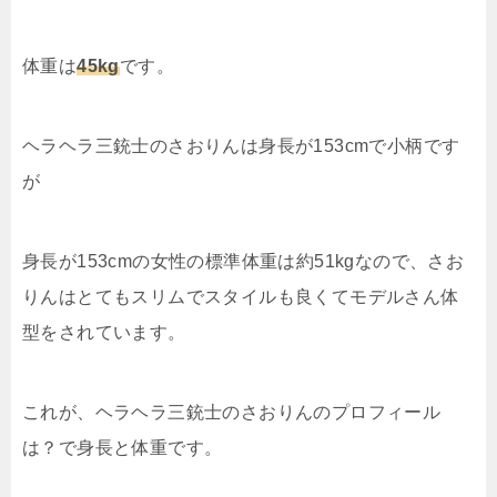
体重は
45kg
です。
ヘラヘラ三銃士のさおりんは身長が153cmで小柄です
が
身長が153cmの女性の標準体重は約51kgなので、さお
りんはとてもスリムでスタイルも良くてモデルさん体
型をされています。
これが、ヘラヘラ三銃士のさおりんのプロフィール
は？で身長と体重です。