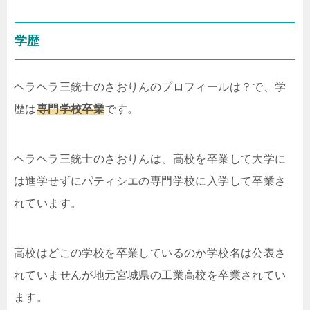
学歴
ヘラヘラ三銃士のさおりんのプロフィールは？で、学
歴は
専門学校卒業
です。
ヘラヘラ三銃士のさおりんは、高校を卒業して大学に
は進学せずにパティシエの専門学校に入学して卒業さ
れています。
高校はどこの学校を卒業しているのか学校名は公表さ
れていませんが地元宮城県の工業高校を卒業されてい
ます。