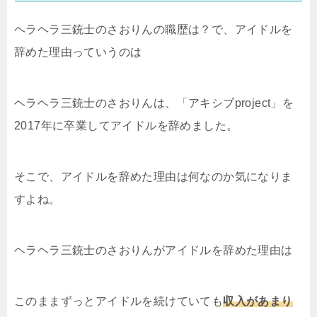
ヘラヘラ三銃士のさおりんの職歴は？で、アイドルを
辞めた理由っていうのは
ヘラヘラ三銃士のさおりんは、「アキシブproject」を
2017年に卒業してアイドルを辞めました。
そこで、アイドルを辞めた理由は何なのか気になりま
すよね。
ヘラヘラ三銃士のさおりんがアイドルを辞めた理由は
このままずっとアイドルを続けていても
収入があまり