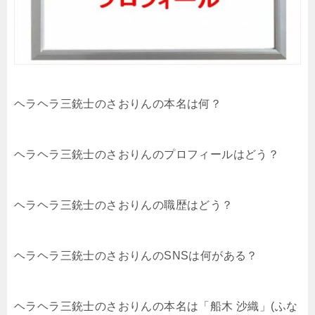
ヘラヘラ三銃士のさおりんの本名は何？
ヘラヘラ三銃士のさおりんのプロフィールはどう？
ヘラヘラ三銃士のさおりんの職歴はどう？
ヘラヘラ三銃士のさおりんのSNSは何がある？
ヘラヘラ三銃士のさおりんの本名は「船木 沙織」(ふな