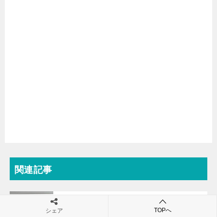
関連記事
やまのぼり日記(YouTuber)は何者？年齢や本名や
TOPへ
シェア
プロフィールは？結婚や彼氏やSNSは？