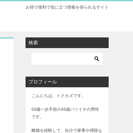
お得で便利で役に立つ情報を得られるサイト
検索
プロフィール
こんにちは、トクカズです。
50歳一歩手前の49歳バツイチの男性
です。
離婚を経験して、自分で家事や掃除な